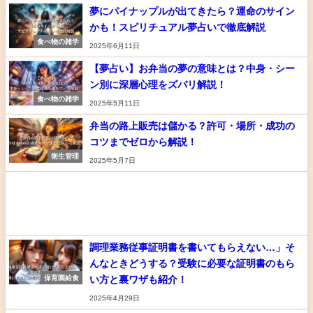
夢にパイナップルが出てきたら？運命のサイン
かも！スピリチュアル夢占いで徹底解説
食べ物の雑学
2025年6月11日
【夢占い】お弁当の夢の意味とは？中身・シー
ン別に深層心理をズバリ解説！
食べ物の雑学
2025年5月11日
弁当の路上販売は儲かる？許可・場所・成功の
コツまでゼロから解説！
衛生管理
2025年5月7日
調理業務従事証明書を書いてもらえない…」そ
んなときどうする？受験に必要な証明書のもら
い方と裏ワザも紹介！
保育園給食
2025年4月29日